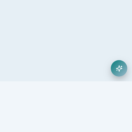
25
5.000
+
+
Yıl Deneyim
Öğrenci