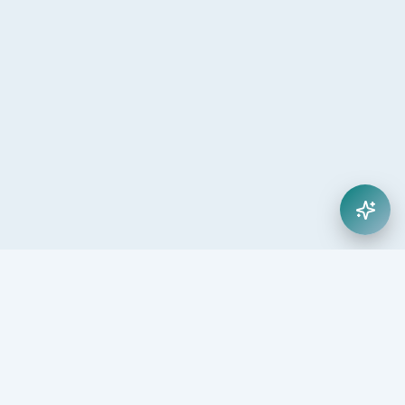
25
5.000
+
+
Yıl Deneyim
Öğrenci