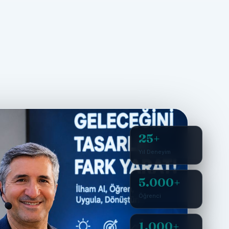
25+
Yıl Deneyim
5.000+
Öğrenci
1.000+