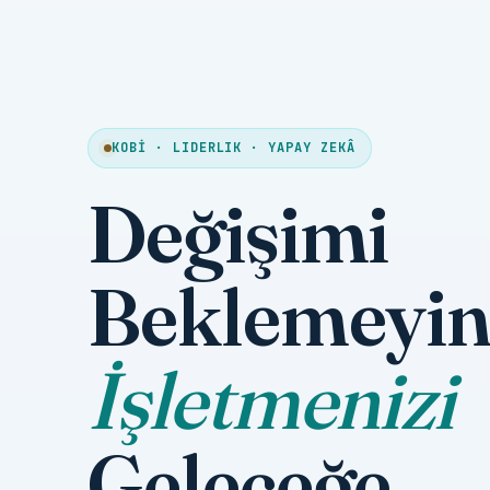
KOBİ · LIDERLIK · YAPAY ZEKÂ
Değişimi
Beklemeyin
İşletmenizi
Geleceğe