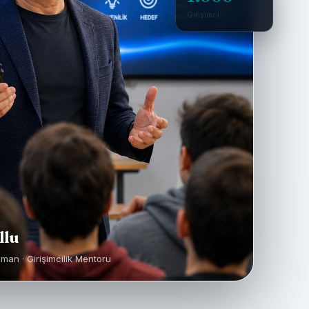
Girişimci
llu
şman · Girişimcilik Mentoru