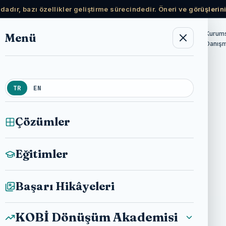
adır, bazı özellikler geliştirme sürecindedir. Öneri ve görüşlerini
Ücretsiz
Kurum
Menü
KOBİ Dönüşüm
Haberler
Hakkımda
Akademisi
Kaynaklar
Danışm
TR
EN
Çözümler
Eğitimler
Başarı Hikâyeleri
KOBİ Dönüşüm Akademisi