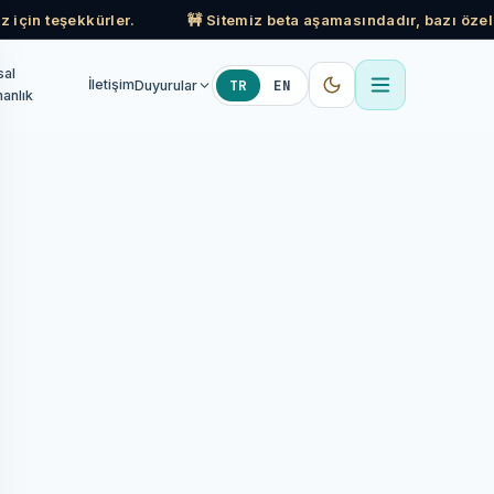
z için teşekkürler.
🚧 Sitemiz beta aşamasındadır, bazı özell
sal
TR
EN
İletişim
Duyurular
anlık